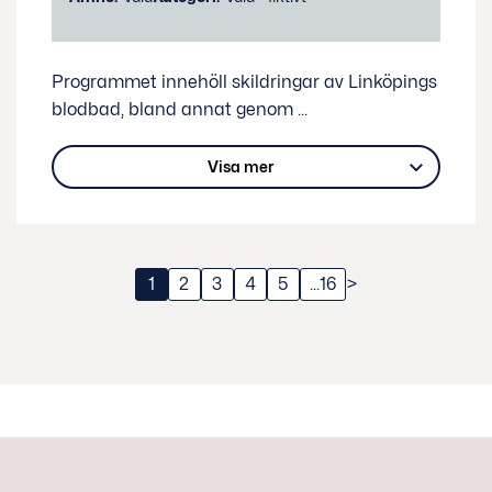
Programmet innehöll skildringar av Linköpings
blodbad, bland annat genom
...
Visa mer
1
2
3
4
5
...16
>