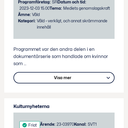
Programföretag:
SR
Datum och tid:
2023-12-03 15.00
Tema:
Mediets genomslagskraft
Ämne:
Våld
Kategori:
Våld – verkligt, och annat skrämmande
innehåll
Programmet var den andra delen i en
dokumentärserie som handlade om kvinnor
som
...
Visa mer
Kulturnyheterna
Status:
Ärende:
23-03970
Kanal:
SVT1
Friat