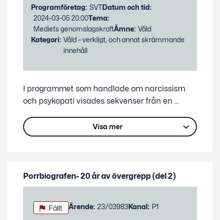
Programföretag:
SVT
Datum och tid:
2024-03-05 20.00
Tema:
Mediets genomslagskraft
Ämne:
Våld
Kategori:
Våld – verkligt, och annat skrämmande
innehåll
I programmet som handlade om narcissism
och psykopati visades sekvenser från en
...
Visa mer
Porrbiografen- 20 år av övergrepp (del 2)
Status:
Ärende:
23/03983
Kanal:
P1
Fällt