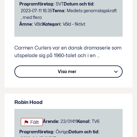
Programföretag:
SVT
Datum och tid:
2023-07-11 18.35
Tema:
Mediets genomslagskraft
, med flera
Ämne:
Våld
Kategori:
Våld – fiktivt
Carmen Curlers var en dansk dramaserie som
utspelade sig på 1960-talet och i en
...
Visa mer
Robin Hood
Status:
Ärende:
23/01411
Kanal:
TV6
Fällt
Programföretag:
Övriga
Datum och tid: