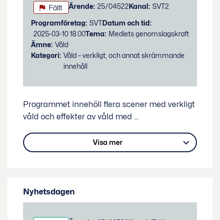
Status:
Ärende:
25/04522
Kanal:
SVT2
Fällt
Programföretag:
SVT
Datum och tid:
2025-03-10 18.00
Tema:
Mediets genomslagskraft
Ämne:
Våld
Kategori:
Våld – verkligt, och annat skrämmande
innehåll
Programmet innehöll flera scener med verkligt
våld och effekter av våld med
...
Visa mer
Nyhetsdagen