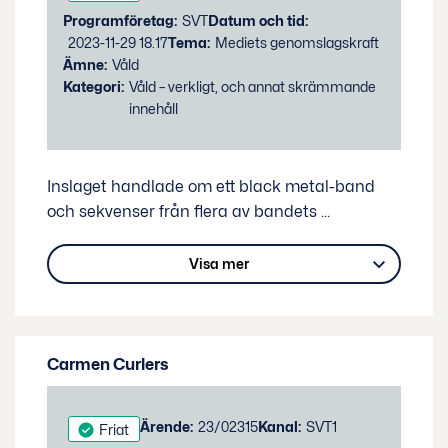
Programföretag:
SVT
Datum och tid:
2023-11-29 18.17
Tema:
Mediets genomslagskraft
Ämne:
Våld
Kategori:
Våld – verkligt, och annat skrämmande
innehåll
Inslaget handlade om ett black metal-band
och sekvenser från flera av bandets
...
Visa mer
Carmen Curlers
Status:
Ärende:
23/02315
Kanal:
SVT1
Friat