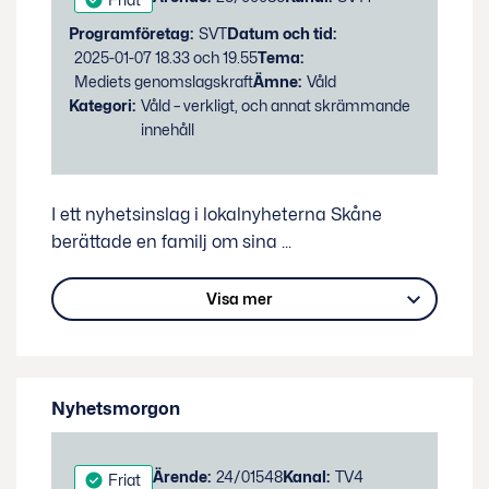
Programföretag:
SVT
Datum och tid:
2025-01-07 18.33 och 19.55
Tema:
Mediets genomslagskraft
Ämne:
Våld
Kategori:
Våld – verkligt, och annat skrämmande
innehåll
I ett nyhetsinslag i lokalnyheterna Skåne
berättade en familj om sina
...
Visa mer
Nyhetsmorgon
Status:
Ärende:
24/01548
Kanal:
TV4
Friat