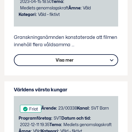
2023-04-15 18.50
Tema:
Mediets genomslagskraft
Ämne:
Våld
Kategori:
Våld – fiktivt
Granskningsnämnden konstaterade att filmen
innehöll flera våldsamma
...
Visa mer
Världens värsta kungar
Status:
Ärende:
23/00338
Kanal:
SVT Barn
Friat
Programföretag:
SVT
Datum och tid:
2022-12-11 19.35
Tema:
Mediets genomslagskraft
Ämne:
Våld
Kategori:
Våld – fiktivt