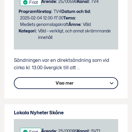
Status:
Ärende:
25/00596
Kanal:
TV4
Friat
Programföretag:
TV4
Datum och tid:
2025-02-04 12.00-17.00
Tema:
Mediets genomslagskraft
Ämne:
Våld
Kategori:
Våld – verkligt, och annat skrämmande
innehåll
Sändningen var en direktsändning som vid
cirka kl. 13.00 övergick till att
...
Visa mer
Lokala Nyheter Skåne
Status:
Ärende:
25/00086
Kanal:
SVT1
Friat