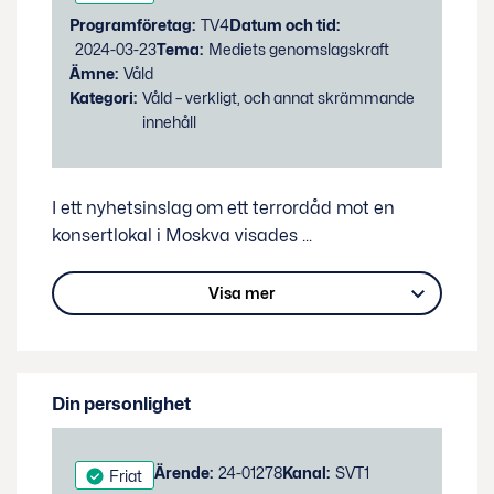
Programföretag:
TV4
Datum och tid:
2024-03-23
Tema:
Mediets genomslagskraft
Ämne:
Våld
Kategori:
Våld – verkligt, och annat skrämmande
innehåll
I ett nyhetsinslag om ett terrordåd mot en
konsertlokal i Moskva visades
...
Visa mer
Din personlighet
Status:
Ärende:
24-01278
Kanal:
SVT1
Friat