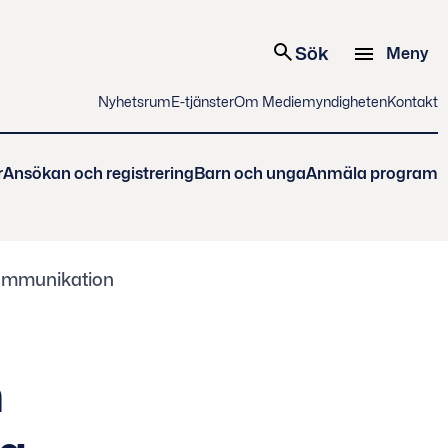
Sök
Meny
Nyhetsrum
E-tjänster
Om Mediemyndigheten
Kontakt
r
Ansökan och registrering
Barn och unga
Anmäla program
kommunikation
h