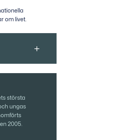
ationella
r om livet.
ts största
och ungas
nomförts
ten 2005.