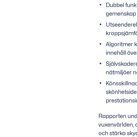
Dubbel funk
gemenskap o
Utseenderel
kroppsjämfö
Algoritmer 
innehåll över
Självskadere
nätmiljöer n
Könsskillnad
skönhetside
prestationsi
Rapporten und
vuxenvärlden, d
och stärka skyd