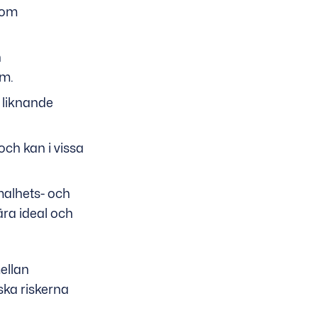
nom
h
om.
 liknande
och kan i vissa
smalhets- och
ra ideal och
ellan
ska riskerna