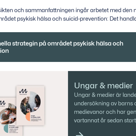
ikten och sammanfattningen ingår arbetet med den n
rådet psykisk hälsa och suicid-prevention: Det handla
ella strategin på området psykisk hälsa och
ion
Ungar & medier
Ungar & medier är lande
undersökning av barns 
medievanor och har ge
vartannat år sedan star