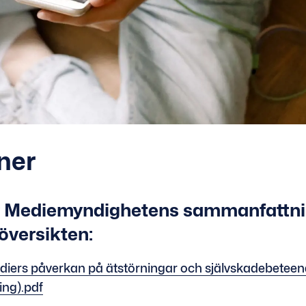
ner
r Mediemyndighetens sammanfattni
versikten:
diers påverkan på ätstörningar och självskadebetee
ng).pdf