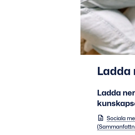
Ladda 
Ladda ne
kunskapsö
Sociala me
(Sammanfattni