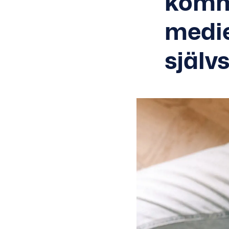
kommu
medie
själv