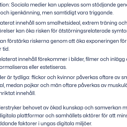
tion: Sociala medier kan upplevas som stödjande ge
ch igenkänning, men samtidigt vara triggande.
aterat innehåll som smalhetsideal, extrem träning oc
relser kan öka risken för ätstörningsrelaterade symt
kan förstärka riskerna genom att öka exponeringen för
 tid.
laterat innehåll förekommer i bilder, filmer och inlägg 
ormaliseras eller estetiseras.
er är tydliga: flickor och kvinnor påverkas oftare av 
al, medan pojkar och män oftare påverkas av muskulä
nriktat innehåll.
erstryker behovet av ökad kunskap och samverkan m
igitala plattformar och samhällets aktörer för att min
dande faktorer i ungas digitala miljöer.