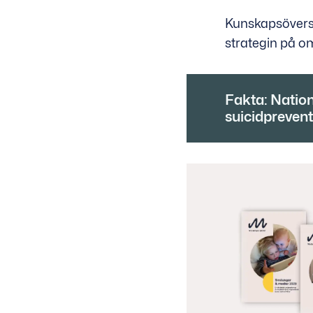
Kunskapsövers
strategin på om
Fakta: Nation
suicidprevent