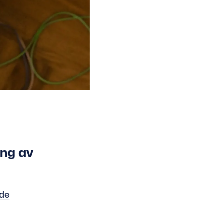
ng av
nde