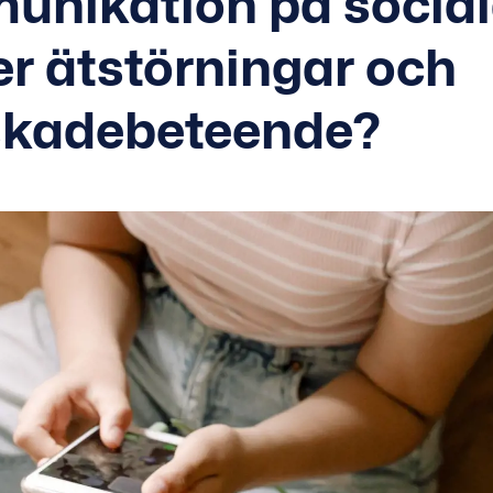
nikation på socia
r ätstörningar och
skadebeteende?