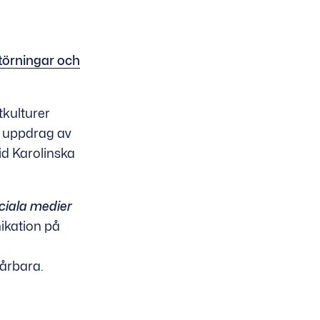
törningar och
kulturer
å uppdrag av
id Karolinska
ciala medier
ikation på
sårbara.