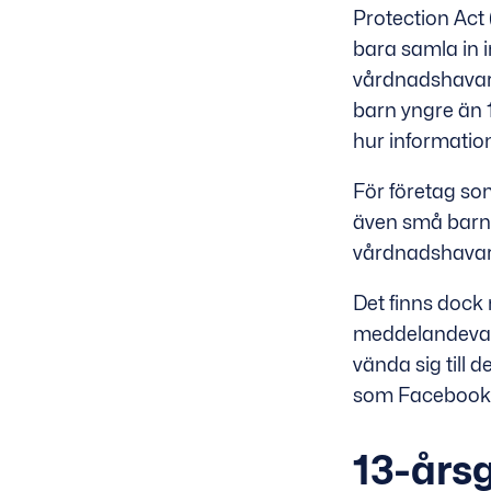
Protection Act 
bara samla in i
vårdnadshavar
barn yngre än 1
hur informatio
För företag som
även små barn 
vårdnadshavare.
Det finns dock
meddelandevari
vända sig till 
som Facebook
13-års