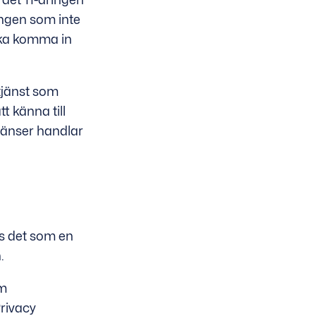
ingen som inte
 ska komma in
 tjänst som
t känna till
gränser handlar
as det som en
.
om
Privacy