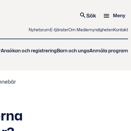
Sök
Meny
Nyhetsrum
E-tjänster
Om Mediemyndigheten
Kontakt
r
Ansökan och registrering
Barn och unga
Anmäla program
nnebär
erna