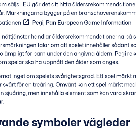
m säljs i EU går det att hitta åldersrekommendationer i
18 år. Märkningarna bygger på en branschöverenskomm
isationen
Pegi, Pan European Game Information
.
från nättjänster handlar åldersrekommendationerna på 
dersmärkningen talar om att spelet innehåller sådant 
olämpligt för barn under den angivna åldern. Pegi 
 som spelar ska ha uppnått den ålder som anges.
mot inget om spelets svårighetsgrad. Ett spel märkt 
ör svårt för en treåring. Omvänt kan ett spel märkt med
 en sjuåring, men innehålla element som kan vara sk
r.
vande symboler vägleder