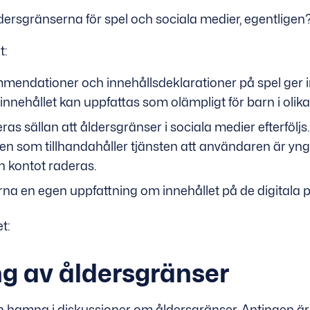
dersgränserna för spel och sociala medier, egentligen
t:
mendationer och innehållsdeklarationer på spel ger 
 innehållet kan uppfattas som olämpligt för barn i olika
eras sällan att åldersgränser i sociala medier efterfölj
en som tillhandahåller tjänsten att användaren är yn
n kontot raderas.
rna en egen uppfattning om innehållet på de digitala 
t:
ng av åldersgränser
an hamna i diskussioner om åldersgränser. Antingen är