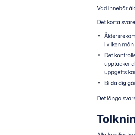
Vad innebär ål
Det korta svare
Åldersrekom
i vilken mån
Det kontroll
upptäcker d
uppgetts ka
Bilda dig gä
Det långa svare
Tolkni
Alla familjer k