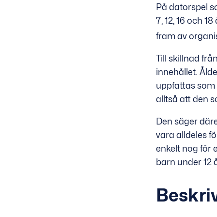
På datorspel so
7, 12, 16 och 
fram av organ
Till skillnad 
innehållet. Ål
uppfattas som 
alltså att den
Den säger däre
vara alldeles f
enkelt nog för
barn under 12 å
Beskri