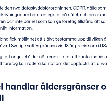
de den nya dataskyddsförordningen, GDPR, gälla so
skrivningar om barns integritet på nätet, och precis s
n och inte barnet som kan ge företag tillstånd att sa
lig information.
nd fick möjlighet att självt bestämma upp till vilken å
s. I Sverige sattes gränsen vid 13 år, precis som i US
igt att ange fel ålder när man skaffar ett konto i social
t företag kan radera kontot om det upptäcks att anv
el handlar åldersgränser 
l