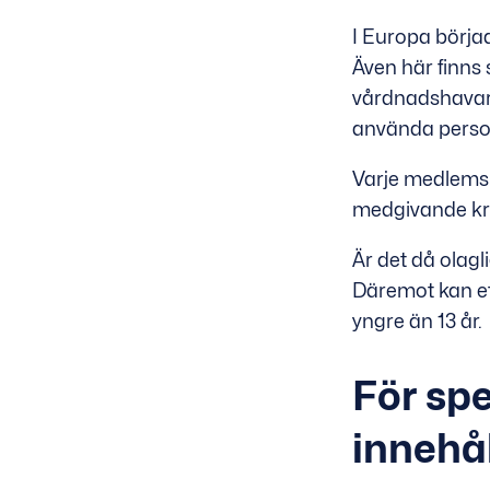
I Europa börja
Även här finns 
vårdnadshavare
använda person
Varje medlemsla
medgivande kräv
Är det då olagl
Däremot kan et
yngre än 13 år.
För sp
innehål