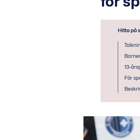
för s
Hitta på 
Tolkni
Barnen
13-års
För sp
Beskri