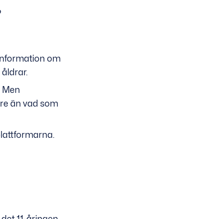
?
information om
 åldrar.
s. Men
gre än vad som
plattformarna.
 det 11-åringen