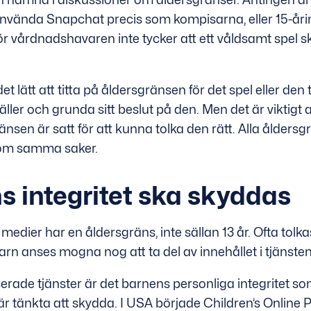
 använda Snapchat precis som kompisarna, eller 15-år
för vårdnadshavaren inte tycker att ett våldsamt spel
t lätt att titta på åldersgränsen för det spel eller den
ller och grunda sitt beslut på den. Men det är viktigt at
änsen är satt för att kunna tolka den rätt. Alla ålders
 om samma saker.
s integritet ska skyddas
edier har en åldersgräns, inte sällan 13 år. Ofta tolk
arn anses mogna nog att ta del av innehållet i tjänsten
erade tjänster är det barnens personliga integritet s
r tänkta att skydda. I USA började Children’s Online 