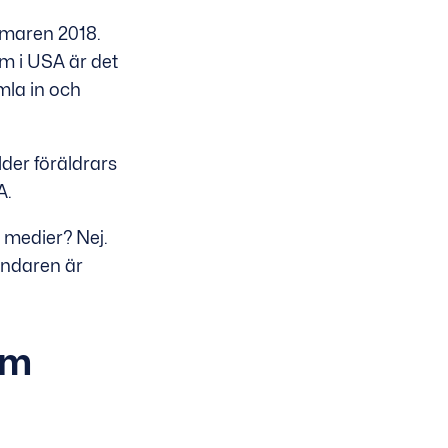
mmaren 2018.
om i USA är det
mla in och
lder föräldrars
A.
a medier? Nej.
ändaren är
om