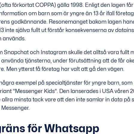
(ofta förkortat COPPA) gälla 1998. Enligt den lagen får
nformation om barn som är yngre än 13 år ifall företage
ens godkännande. Resonemanget bakom lagen hand
3 inte själva fullt ut förstår konsekvenserna av datai
n används.
 Snapchat och Instagram skulle det alltså vara fullt mö
använda tjänsterna, under förutsättning att de får ok
 Men ytterst få företag har valt att gå den vägen.
 några exempel på specialtjänster för yngre barn, so
ant "Messenger Kids". Den lanserades i USA våren 2
de allra minsta tack vare att den inte samlar in data p
 Messenger.
gräns för Whatsapp