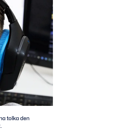
nna tolka den
.