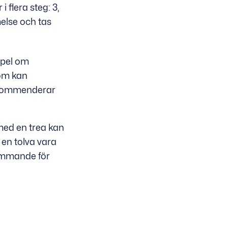
 flera steg: 3,
else och tas
spel om
som kan
rekommenderar
med en trea kan
 en tolva vara
rämmande för