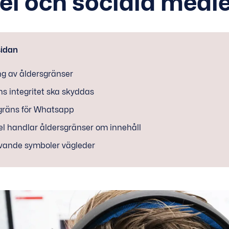
pel och sociala medi
sidan
ng av åldersgränser
s integritet ska skyddas
gräns för Whatsapp
el handlar åldersgränser om innehåll
vande symboler vägleder