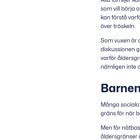
som vill börja
kan förstå var
över tröskeln.
Som vuxen är de
diskussionen gä
varför åldersgr
nämligen inte
Barnen
Många sociala m
gräns för när b
Men för nätbas
åldersgränser ä