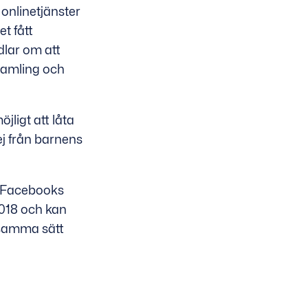
 onlinetjänster
t fått
lar om att
nsamling och
jligt att låta
ej från barnens
m Facebooks
018 och kan
å samma sätt