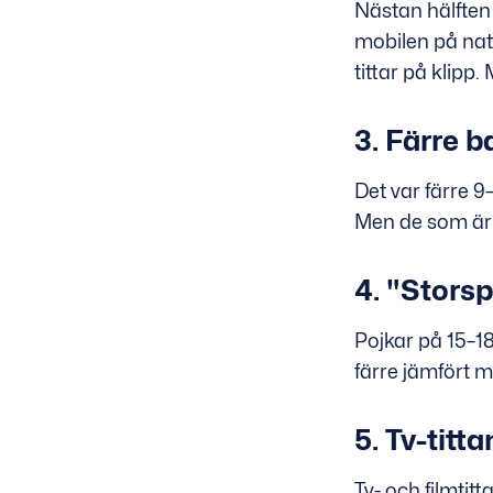
Nästan hälften
mobilen på natt
tittar på klipp
3. Färre 
Det var färre 
Men de som är u
4. "Storsp
Pojkar på 15–18
färre jämfört 
5. Tv-titt
Tv- och filmti