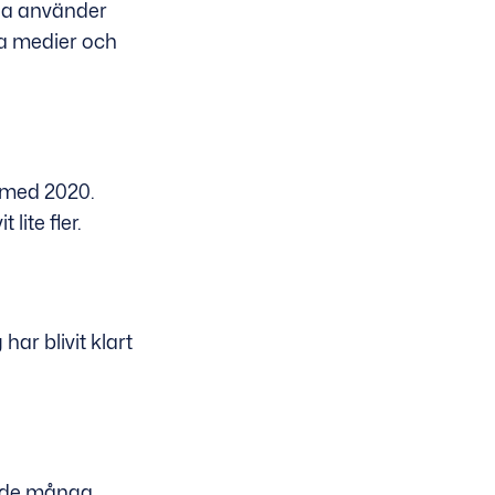
rna använder
ala medier och
 med 2020.
lite fler.
ar blivit klart
ande många