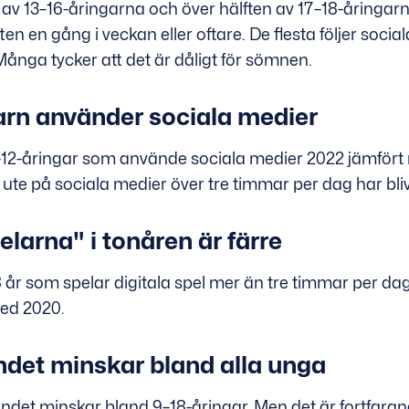
 av 13–16-åringarna och över hälften av 17–18-åringa
en en gång i veckan eller oftare. De flesta följer soci
. Många tycker att det är dåligt för sömnen.
barn använder sociala medier
9–12-åringar som använde sociala medier 2022 jämfört
te på sociala medier över tre timmar per dag har blivit 
elarna" i tonåren är färre
 år som spelar digitala spel mer än tre timmar per dag h
med 2020.
andet minskar bland alla unga
ttandet minskar bland 9–18-åringar. Men det är fortfar