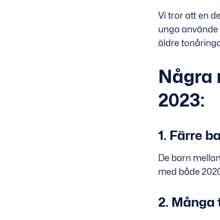
Vi tror att en
unga använde m
äldre tonåringa
Några 
2023:
1. Färre 
De barn mellan 
med både 2020
2. Många 