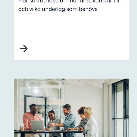
Här kan du läsa om hur ansökan går till
och vilka underlag som behövs