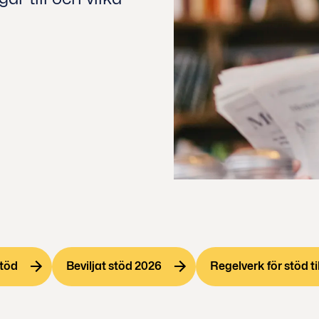
stöd
Beviljat stöd 2026
Regelverk för stöd ti