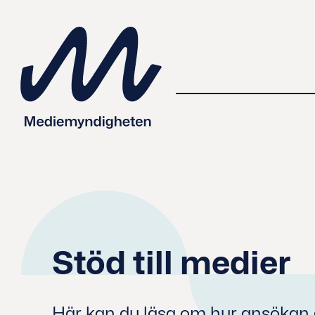
 innehåll
Stöd till medier
Här kan du läsa om hur ansökan gå