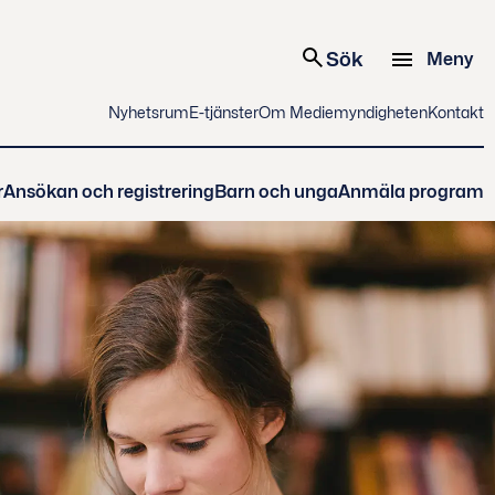
Sök
Meny
Nyhetsrum
E-tjänster
Om Mediemyndigheten
Kontakt
r
Ansökan och registrering
Barn och unga
Anmäla program