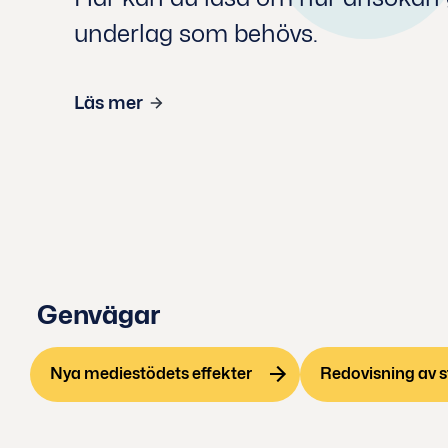
underlag som behövs.
Läs mer
Genvägar
Nya mediestödets effekter
Redovisning av 