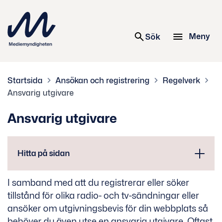
 innehåll
Meny
Sök
Startsida
Ansökan och registrering
Regelverk
Ansvarig utgivare
Ansvarig utgivare
Hitta på sidan
I samband med att du registrerar eller söker
tillstånd för olika radio- och tv-sändningar eller
ansöker om utgivningsbevis för din webbplats så
behöver du även utse en ansvarig utgivare. Oftast