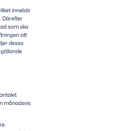
ilket innebär
 Därefter
 vad som ska
ftningen att
jer dessa
 gällande
 antalet
ram månadsvis
re.