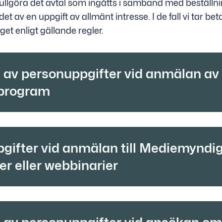
fullgöra det avtal som ingåtts i samband med beställn
det av en uppgift av allmänt intresse. I de fall vi tar bet
et enligt gällande regler.
 av personuppgifter vid anmälan av
i program
gifter vid anmälan till Mediemyndi
r eller webbinarier