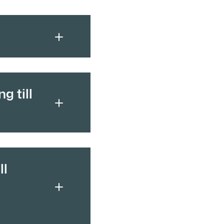
g till
ll