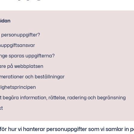
sidan
 personuppgifter?
nuppgiftsansvar
nge sparas uppgifterna?
are på webbplatsen
erationer och beställningar
lighetsprincipen
tt begära information, rättelse, radering och begränsning
kt
 för hur vi hanterar personuppgifter som vi samlar in