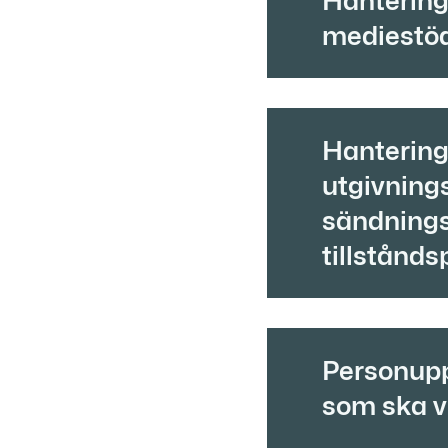
Hantering
mediestö
Hantering
utgivnings
sändning
tillstånds
Personupp
som ska vi