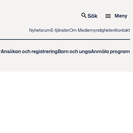
Sök
Meny
Nyhetsrum
E-tjänster
Om Mediemyndigheten
Kontakt
r
Ansökan och registrering
Barn och unga
Anmäla program