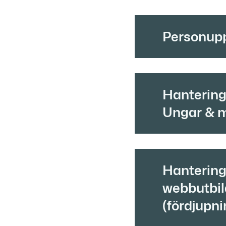
Personupp
Hantering 
Ungar & 
Hantering 
webbutbi
(fördjupni