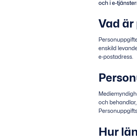
och i e-tjänste
Vad är
Personuppgifter
enskild levan
e-postadress.
Person
Mediemyndighet
och behandlar,
Personuppgifts
Hur lä