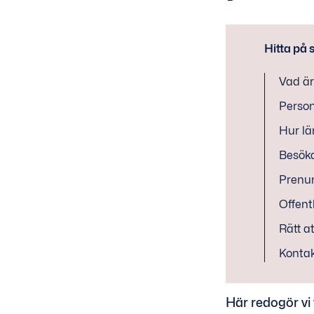
Hitta på 
Vad är
Perso
Hur lä
Besök
Prenum
Offent
Rätt a
Konta
Här redogör vi