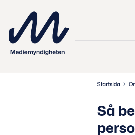
 innehåll
Startsida
O
Så be
perso