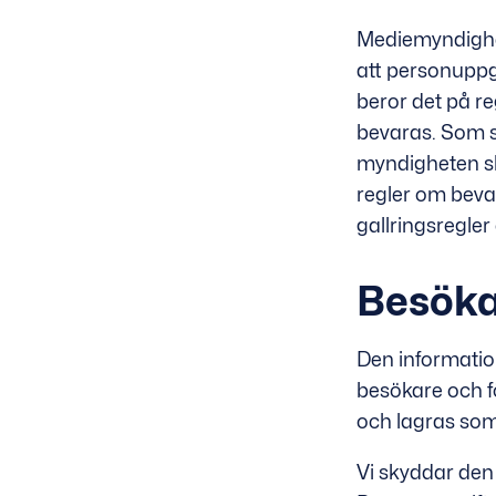
Mediemyndighet
att personuppg
beror det på r
bevaras. Som s
myndigheten sk
regler om beva
gallringsregler
Besöka
Den information
besökare och fö
och lagras som
Vi skyddar den