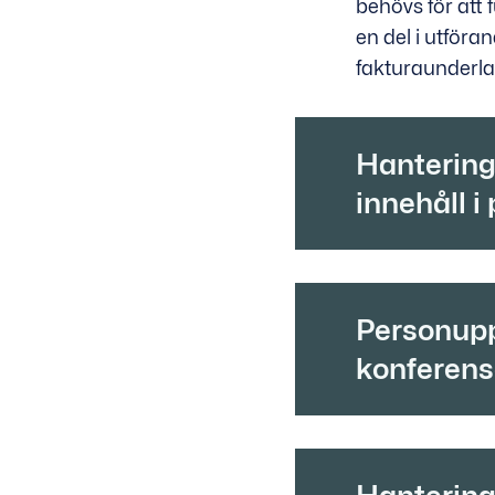
behövs för att 
en del i utföran
fakturaunderlag
Hantering
innehåll 
Personupp
konferense