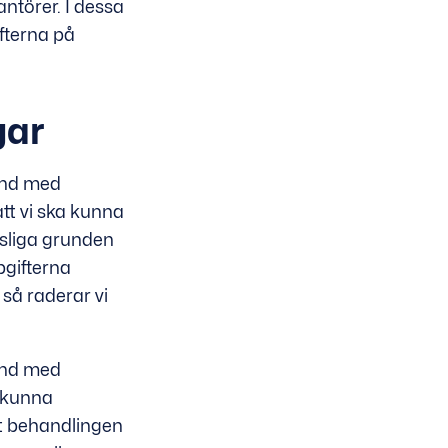
antörer. I dessa
fterna på
gar
and med
tt vi ska kunna
tsliga grunden
pgifterna
så raderar vi
and med
a kunna
tt behandlingen