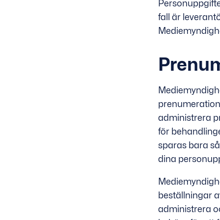
Personuppgifter
fall är levera
Mediemyndighete
Prenum
Mediemyndighe
prenumeration 
administrera p
för behandling
sparas bara så
dina personupp
Mediemyndighe
beställningar a
administrera oc