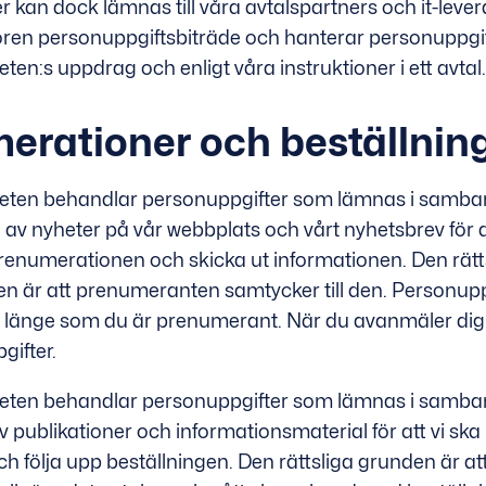
 kan dock lämnas till våra avtalspartners och it-lever
ntören personuppgiftsbiträde och hanterar personuppgi
n:s uppdrag och enligt våra instruktioner i ett avtal.
erationer och beställnin
ten behandlar personuppgifter som lämnas i samb
av nyheter på vår webbplats och vårt nyhetsbrev för a
renumerationen och skicka ut informationen. Den rät
en är att prenumeranten samtycker till den. Personup
 länge som du är prenumerant. När du avanmäler dig 
gifter.
ten behandlar personuppgifter som lämnas i samb
v publikationer och informationsmaterial för att vi sk
h följa upp beställningen. Den rättsliga grunden är a