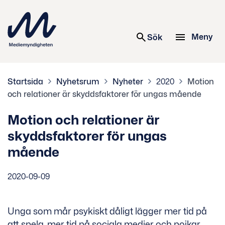
 innehåll
Meny
Sök
Startsida
Nyhetsrum
Nyheter
2020
Motion
och relationer är skyddsfaktorer för ungas mående
Motion och relationer är
skyddsfaktorer för ungas
mående
2020-09-09
Unga som mår psykiskt dåligt lägger mer tid på
att spela, mer tid på sociala medier och pojkar