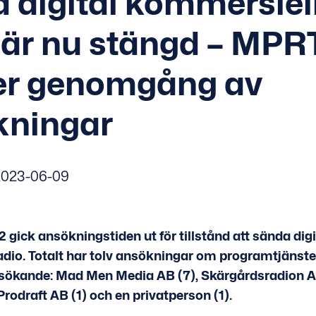
 digital kommersiel
 är nu stängd – MPR
er genomgång av
kningar
023-06-09
2 gick ansökningstiden ut för tillstånd att sända digi
adio. Totalt har tolv ansökningar om programtjänst
 sökande: Mad Men Media AB (7), Skärgårdsradion A
Prodraft AB (1) och en privatperson (1).