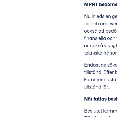
MPRT bedömer
Nu inleds en g
tid och om eve
också att bedöm
finansiella och
är också viktig
tekniska frågor
Endast de söka
tillstånd. Efte
kommer nästa s
tillstånd för.
När fattas bes
Beslutet komme