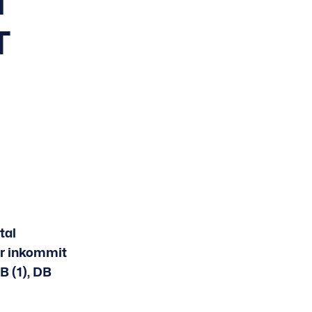
l
T
tal
er inkommit
B (1), DB