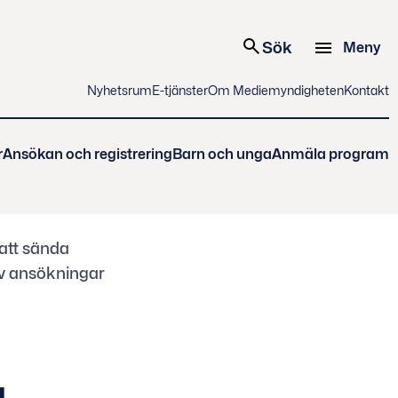
Sök
Meny
Nyhetsrum
E-tjänster
Om Mediemyndigheten
Kontakt
r
Ansökan och registrering
Barn och unga
Anmäla program
att sända
av ansökningar