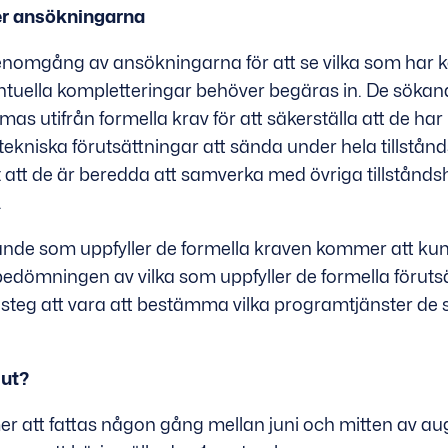
 ansökningarna
enomgång av ansökningarna för att se vilka som har ko
ntuella kompletteringar behöver begäras in. De sök
as utifrån formella krav för att säkerställa att de ha
 tekniska förutsättningar att sända under hela tillstån
t att de är beredda att samverka med övriga tillstånds
.
nde som uppfyller de formella kraven kommer att kun
r bedömningen av vilka som uppfyller de formella förut
teg att vara att bestämma vilka programtjänster de 
lut?
r att fattas någon gång mellan juni och mitten av aug