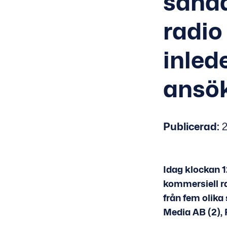
sända
radio
inled
ansö
Publicerad:
2
Idag klockan 1
kommersiell r
från fem olika
Media AB (2), 