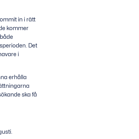
mmit in i rätt
ande kommer
r både
dsperioden. Det
havare i
na erhålla
sättningarna
sökande ska få
usti.