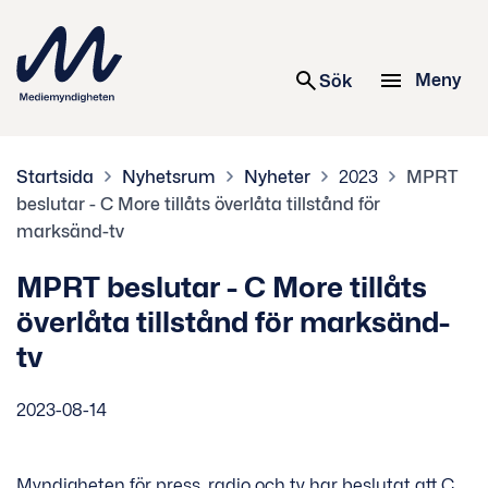
 innehåll
Meny
Sök
Startsida
Nyhetsrum
Nyheter
2023
MPRT
beslutar - C More tillåts överlåta tillstånd för
marksänd-tv
MPRT beslutar - C More tillåts
överlåta tillstånd för marksänd-
tv
2023-08-14
Myndigheten för press, radio och tv har beslutat att C