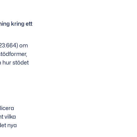
ing kring ett
023:664) om
tödformer,
h hur stödet
licera
t vilka
det nya