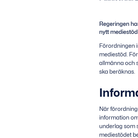
Regeringen har 
nytt mediestöd
Förordningen i
mediestöd. För
allmänna och s
ska beräknas.
Inform
När förordning
information om
underlag som s
mediestödet ber