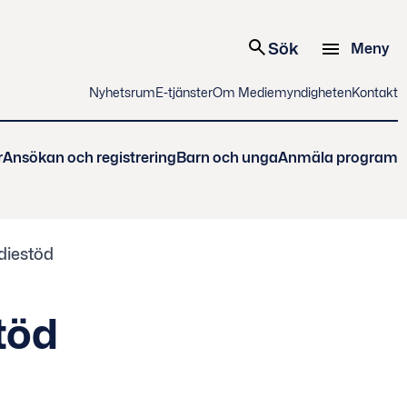
Sök
Meny
Nyhetsrum
E-tjänster
Om Mediemyndigheten
Kontakt
r
Ansökan och registrering
Barn och unga
Anmäla program
diestöd
töd