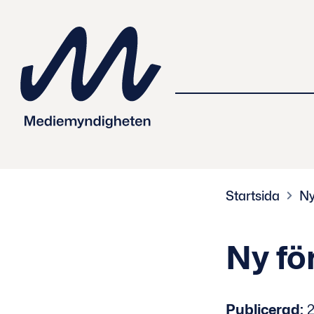
 innehåll
Startsida
Ny
Ny fö
Publicerad:
2