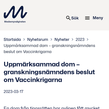
 innehåll
Meny
Sök
Startsida
Nyhetsrum
Nyheter
2023
Uppmärksammad dom – granskningsnämndens
beslut om Vaccinkrigarna
Uppmärksammad dom –
granskningsnämndens beslut
om Vaccinkrigarna
2023-03-17
En dom från tingsrätten har nyligen fått mycket