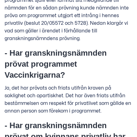
programmet själv eller lämnat sitt medgivande till
nämnden för en sådan prövning kunde nämnden inte
pröva om programmet utgjort ett intrång i hennes
privatliv (beslut 20/05572 och 5728). Nedan klargör vi
vad som gäller i ärendet i förhållande till
granskningsnämndens prövning.
- Har granskningsnämnden
prövat programmet
Vaccinkrigarna?
Ja, det har prövats och friats utifrån kraven på
saklighet och opartiskhet. Det har även friats utifrån
bestämmelsen om respekt för privatlivet som gällde en
annan person som förekom i programmet.
- Har granskningsnämnden
prövat om kvinnans privatliv har