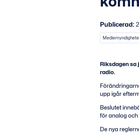
komme
Publicerad:
2
Mediemyndighet
Riksdagen sa j
radio.
Förändringarna
upp igår efter
Beslutet innebä
för analog och 
De nya reglern