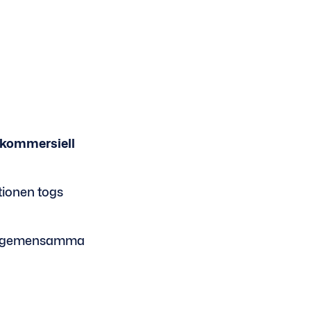
r kommersiell
tionen togs
blir gemensamma