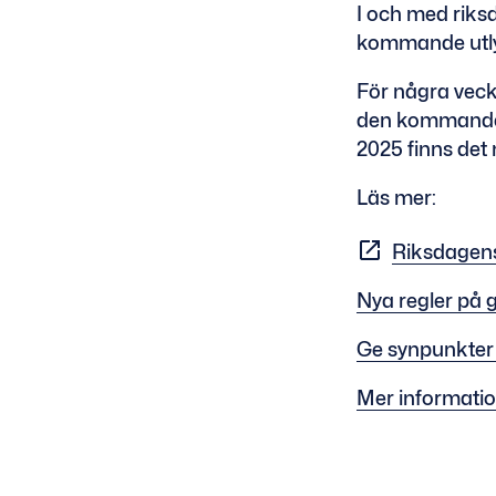
I och med riks
kommande utlys
För några vecko
den kommande t
2025 finns det
Läs mer:
Riksdagens
Nya regler på 
Ge synpunkter 
Mer informati