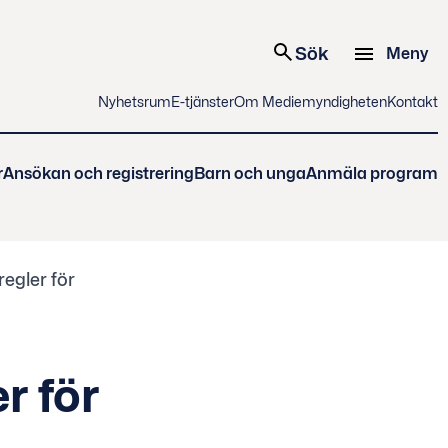
Sök
Meny
Nyhetsrum
E-tjänster
Om Mediemyndigheten
Kontakt
r
Ansökan och registrering
Barn och unga
Anmäla program
egler för
r för