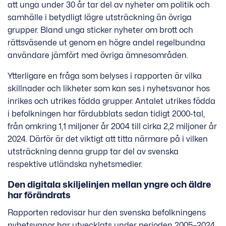
att unga under 30 år tar del av nyheter om politik och
samhälle i betydligt lägre utsträckning än övriga
grupper. Bland unga sticker nyheter om brott och
rättsväsende ut genom en högre andel regelbundna
användare jäm­fört med övriga ämnesområden.
Ytterligare en fråga som belyses i rapporten är vilka
skillnader och likheter som kan ses i nyhetsvanor hos
inrikes och utrikes födda grupper. Antalet utrikes födda
i befolkningen har fördubblats sedan tidigt 2000-tal,
från omkring 1,1 miljoner år 2004 till cirka 2,2 miljoner år
2024. Därför är det viktigt att titta närmare på i vilken
utsträckning denna grupp tar del av svenska
respektive utländska nyhetsmedier.
Den digitala skiljelinjen mellan yngre och äldre
har förändrats
Rapporten redovisar hur den svenska befolkningens
nyhetsvanor har utvecklats under perioden 2005–2024.