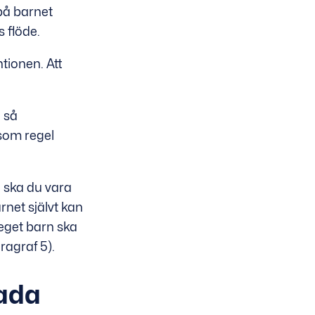
 på barnet
 flöde.
ntionen. Att
 så
som regel
l ska du vara
rnet självt kan
eget barn ska
ragraf 5).
kada