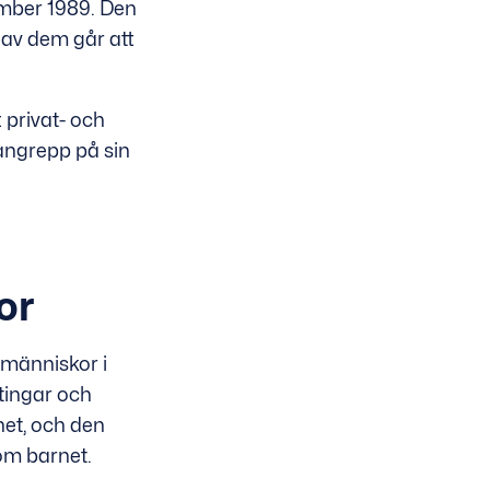
mber 1989. Den
 av dem går att
t privat- och
a angrepp på sin
or
n människor i
tingar och
net, och den
om barnet.