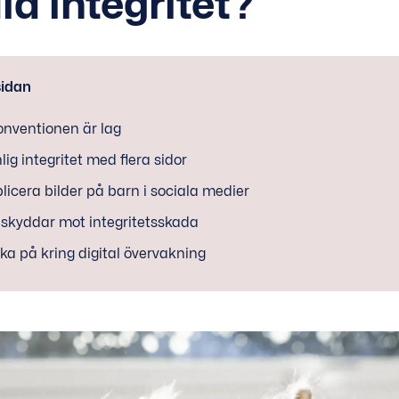
la integritet?
sidan
nventionen är lag
lig integritet med flera sidor
blicera bilder på barn i sociala medier
kyddar mot integritetsskada
nka på kring digital övervakning