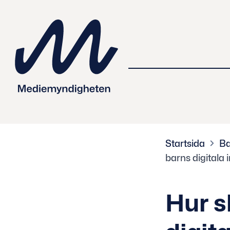
 innehåll
Startsida
Ba
barns digitala i
Hur s