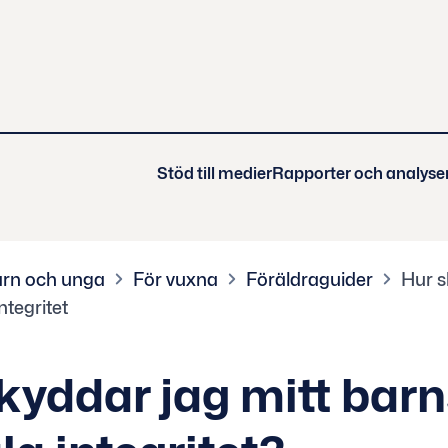
Stöd till medier
Rapporter och analyse
rn och unga
För vuxna
Föräldraguider
Hur s
ntegritet
kyddar jag mitt bar