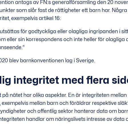
ntion antogs av FN:s generalförsamling den 20 nove
unkter som slår fast de rättigheter ett barn har. Några
ritet, exempelvis artikel 16:
utsättas för godtyckliga eller olagliga ingripanden i sit
 hem eller sin korrespondens och inte heller för olaglig
 anseende."
020 blev barnkonventionen lag i Sverige.
ig integritet med flera sid
t på nätet har olika aspekter. En är integriteten mella
, exempelvis mellan barn och föräldrar respektive släk
yndigheter och offentlig sektor hanterar data om bar
ntegriteten handlar om näringslivets intresse av data 