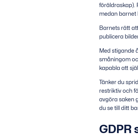
föräldraskap). 
medan barnet ka
Barnets rätt att
publicera bild
Med stigande å
småningom ocks
kapabla att själ
Tänker du sprid
restriktiv och 
avgöra saken g
du se till ditt 
GDPR s