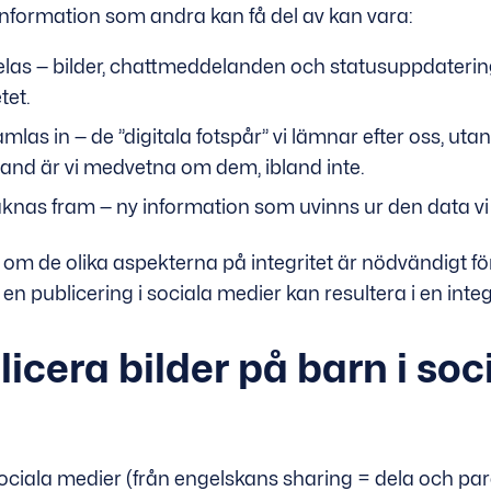
information som andra kan få del av kan vara:
las — bilder, chattmeddelanden och statusuppdaterin
tet.
as in — de ”digitala fotspår” vi lämnar efter oss, utan a
Ibland är vi medvetna om dem, ibland inte.
knas fram — ny information som uvinns ur den data vi 
om de olika aspekterna på integritet är nödvändigt fö
n publicering i sociala medier kan resultera i en inte
licera bilder på barn i soc
sociala medier (från engelskans sharing = dela och pa