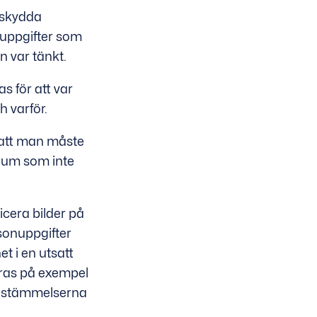
 skydda
 uppgifter som
n var tänkt.
s för att var
 varför.
 att man måste
orum som inte
cera bilder på
rsonuppgifter
et i en utsatt
eras på exempel
 bestämmelserna