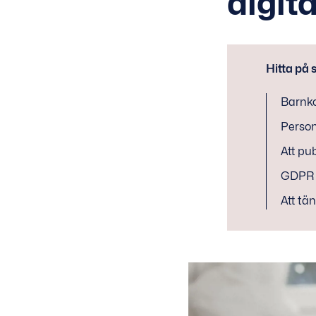
digita
Hitta på 
Barnko
Person
Att pu
GDPR s
Att tä