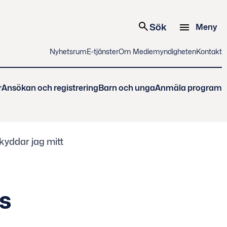
Sök
Meny
Nyhetsrum
E-tjänster
Om Mediemyndigheten
Kontakt
r
Ansökan och registrering
Barn och unga
Anmäla program
kyddar jag mitt
ns