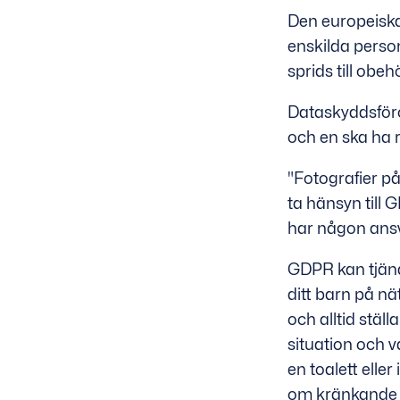
Den europeiska
enskilda perso
sprids till obe
Dataskyddsföro
och en ska ha 
"Fotografier p
ta hänsyn till 
har någon ansv
GDPR kan tjäna
ditt barn på nä
och alltid ställ
situation och 
en toalett ell
om kränkande f