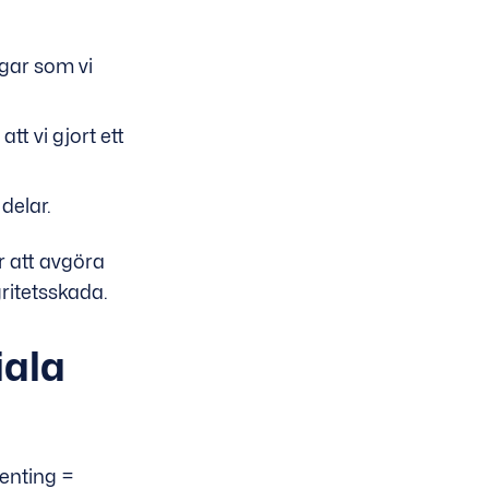
gar som vi
tt vi gjort ett
delar.
r att avgöra
gritetsskada.
iala
renting =