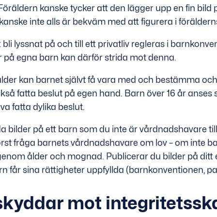
Föräldern kanske tycker att den lägger upp en fin bild
nske inte alls är bekväm med att figurera i förälderns
 bli lyssnat på och till ett privatliv regleras i barnkonve
er på egna barn kan därför strida mot denna.
lder kan barnet självt få vara med och bestämma och
å fatta beslut på egen hand. Barn över 16 år anses 
va fatta dylika beslut.
a bilder på ett barn som du inte är vårdnadshavare til
först fråga barnets vårdnadshavare om lov – om inte ba
enom ålder och mognad. Publicerar du bilder på ditt 
barn får sina rättigheter uppfyllda (barnkonventionen, pa
kyddar mot integritetss