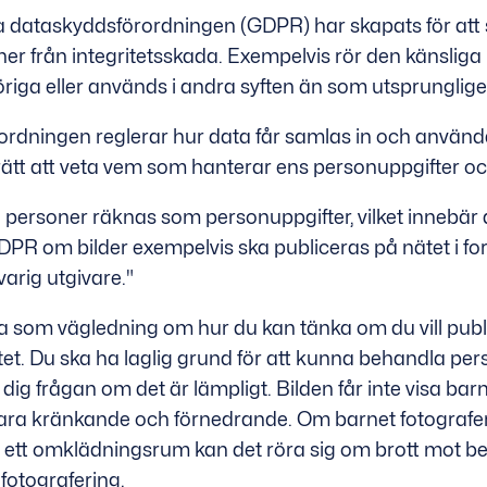
 dataskyddsförordningen (GDPR) har skapats för att
ner från integritetsskada. Exempelvis rör den känsliga
höriga eller används i andra syften än som utsprunglige
rdningen reglerar hur data får samlas in och använda
rätt att veta vem som hanterar ens personuppgifter och
å personer räknas som personuppgifter, vilket innebär
GDPR om bilder exempelvis ska publiceras på nätet i f
arig utgivare."
 som vägledning om hur du kan tänka om du vill publi
tet. Du ska ha laglig grund för att kunna behandla pe
a dig frågan om det är lämpligt. Bilden får inte visa barn
vara kränkande och förnedrande. Om barnet fotograf
er i ett omklädningsrum kan det röra sig om brott mot
otografering.