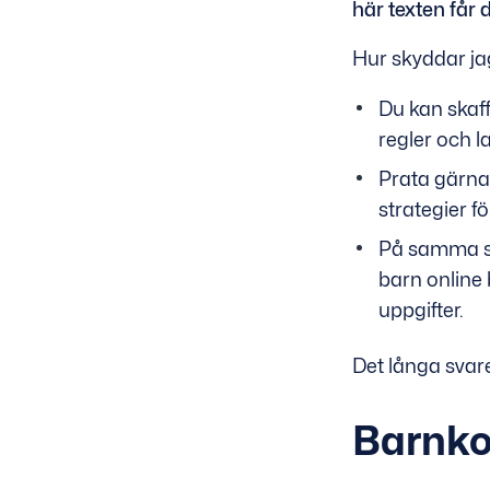
här texten får
Hur skyddar jag
Du kan skaff
regler och l
Prata gärna
strategier fö
På samma sät
barn online
uppgifter.
Det långa svare
Barnko