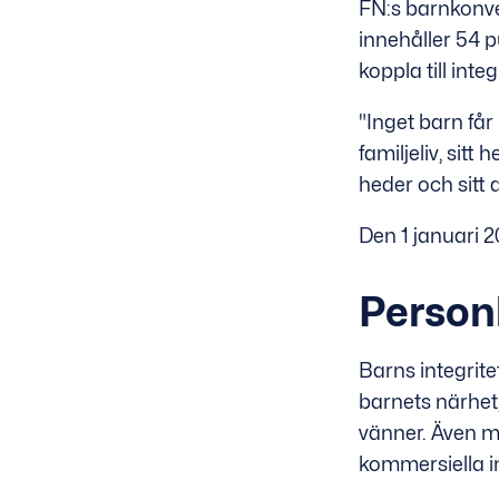
FN:s barnkonve
innehåller 54 p
koppla till integ
"Inget barn får 
familjeliv, sitt
heder och sitt
Den 1 januari 2
Personl
Barns integrite
barnets närhet
vänner. Även m
kommersiella i